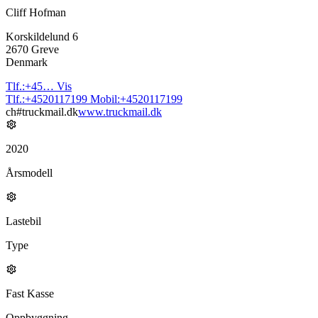
Cliff Hofman
Korskildelund 6
2670 Greve
Denmark
Tlf.:
+45…
Vis
Tlf.:
+4520117199
Mobil:
+4520117199
ch#truckmail.dk
www.truckmail.dk
2020
Årsmodell
Lastebil
Type
Fast Kasse
Oppbyggning