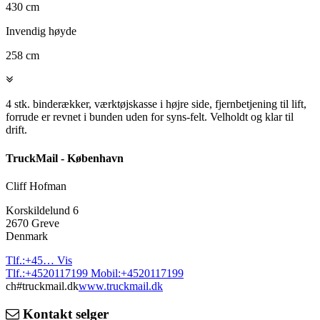
430 cm
Invendig høyde
258 cm
4 stk. binderækker, værktøjskasse i højre side, fjernbetjening til lift,
forrude er revnet i bunden uden for syns-felt. Velholdt og klar til
drift.
TruckMail - København
Cliff Hofman
Korskildelund 6
2670 Greve
Denmark
Tlf.:
+45…
Vis
Tlf.:
+4520117199
Mobil:
+4520117199
ch#truckmail.dk
www.truckmail.dk
Kontakt selger