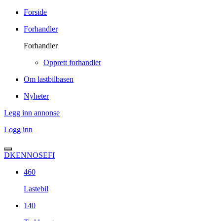
Forside
Forhandler
Forhandler
Opprett forhandler
Om lastbilbasen
Nyheter
Legg inn annonse
Logg inn
DK
EN
NO
SE
FI
460
Lastebil
140