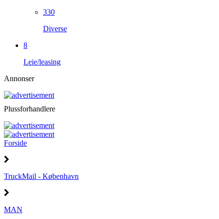
330
Diverse
8
Leie/leasing
Annonser
Plussforhandlere
Forside
TruckMail - København
MAN