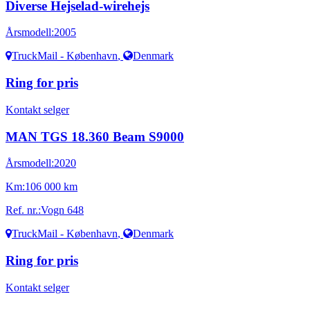
Diverse Hejselad-wirehejs
Årsmodell:
2005
TruckMail - København
,
Denmark
Ring for pris
Kontakt selger
MAN TGS 18.360 Beam S9000
Årsmodell:
2020
Km:
106 000 km
Ref. nr.:
Vogn 648
TruckMail - København
,
Denmark
Ring for pris
Kontakt selger