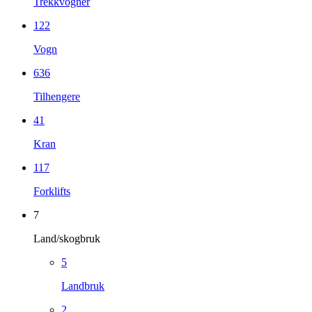
Trekkvogner
122
Vogn
636
Tilhengere
41
Kran
117
Forklifts
7
Land/skogbruk
5
Landbruk
2