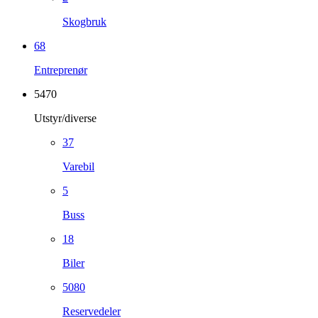
Skogbruk
68
Entreprenør
5470
Utstyr/diverse
37
Varebil
5
Buss
18
Biler
5080
Reservedeler