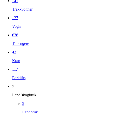
141
Trekkvogner
127
Vogn
638
Tilhengere
42
Kran
117
Forklifts
7
Land/skogbruk
5
Landbruk