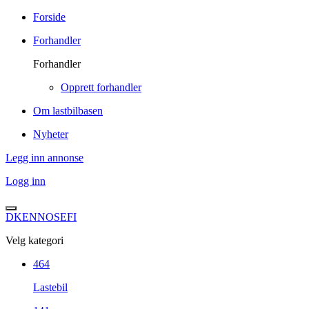
Forside
Forhandler
Forhandler
Opprett forhandler
Om lastbilbasen
Nyheter
Legg inn annonse
Logg inn
DK
EN
NO
SE
FI
Velg kategori
464
Lastebil