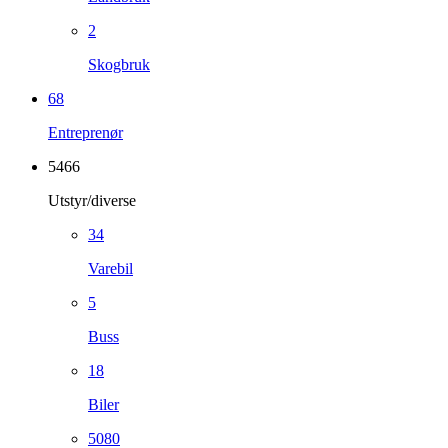
2
Skogbruk
68
Entreprenør
5466
Utstyr/diverse
34
Varebil
5
Buss
18
Biler
5080