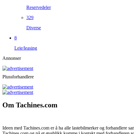
Reservedeler
329
Diverse
8
Leie/leasing
Annonser
Plussforhandlere
Om Tachines.com
Ideen med Tachines.com er å ha alle lastebilmerker og forhandlere samlet
Tachines.com og på et øyeblikk komme i kontakt med forhandleren som 