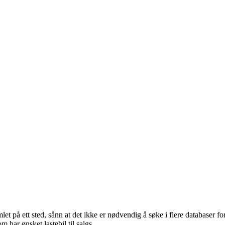
 på ett sted, sånn at det ikke er nødvendig å søke i flere databaser for 
har ønsket lastebil til salgs.