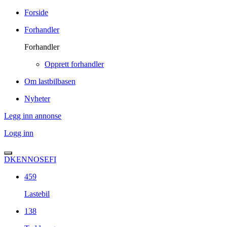
Forside
Forhandler
Forhandler
Opprett forhandler
Om lastbilbasen
Nyheter
Legg inn annonse
Logg inn
DK
EN
NO
SE
FI
459
Lastebil
138