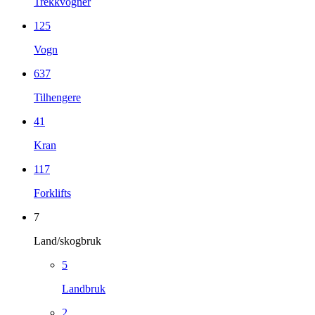
Trekkvogner
125
Vogn
637
Tilhengere
41
Kran
117
Forklifts
7
Land/skogbruk
5
Landbruk
2