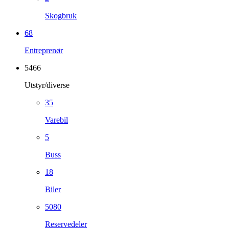
Skogbruk
68
Entreprenør
5466
Utstyr/diverse
35
Varebil
5
Buss
18
Biler
5080
Reservedeler