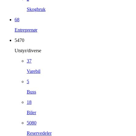
Skogbruk
68
Entreprenør
5470
Utstyr/diverse
37
Varebil
5
Buss
18
Biler
5080
Reservedeler