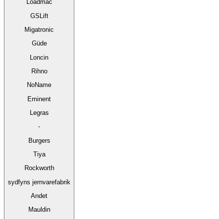
Loadmac
GSLift
Migatronic
Güde
Loncin
Rihno
NoName
Eminent
Legras
-
Burgers
Tiya
Rockworth
sydfyns jernvarefabrik
Andet
Mauldin