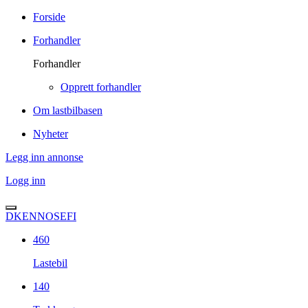
Forside
Forhandler
Forhandler
Opprett forhandler
Om lastbilbasen
Nyheter
Legg inn annonse
Logg inn
DK
EN
NO
SE
FI
460
Lastebil
140