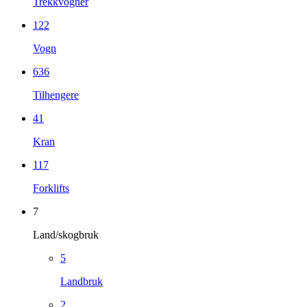
Trekkvogner
122
Vogn
636
Tilhengere
41
Kran
117
Forklifts
7
Land/skogbruk
5
Landbruk
2