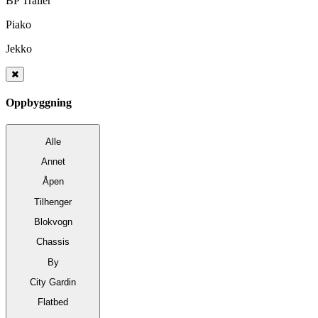
BP Trailer
Piako
Jekko
Oppbyggning
Alle
Annet
Åpen
Tilhenger
Blokvogn
Chassis
By
City Gardin
Flatbed