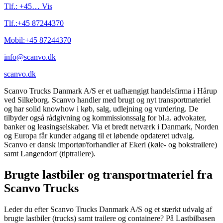
Tlf.:
+45…
Vis
Tlf.:
+45 87244370
Mobil:
+45 87244370
info@scanvo.dk
scanvo.dk
Scanvo Trucks Danmark A/S er et uafhængigt handelsfirma i Hårup
ved Silkeborg. Scanvo handler med brugt og nyt transportmateriel
og har solid knowhow i køb, salg, udlejning og vurdering. De
tilbyder også rådgivning og kommissionssalg for bl.a. advokater,
banker og leasingselskaber. Via et bredt netværk i Danmark, Norden
og Europa får kunder adgang til et løbende opdateret udvalg.
Scanvo er dansk importør/forhandler af Ekeri (køle- og bokstrailere)
samt Langendorf (tiptrailere).
Brugte lastbiler og transportmateriel fra
Scanvo Trucks
Leder du efter Scanvo Trucks Danmark A/S og et stærkt udvalg af
brugte lastbiler (trucks) samt trailere og containere? På Lastbilbasen